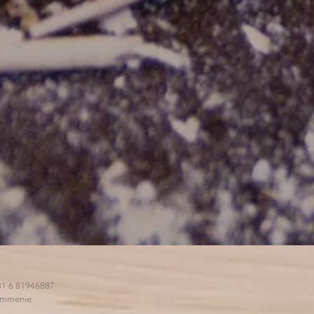
+31
6 81946887
rommenie