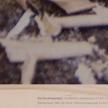
De Houtmeesterij
|
info@dehoutmeesterij.nl
| Tel: 
Werkplaats |
Blik op Hout
| V
ermaningsstraat 7a K