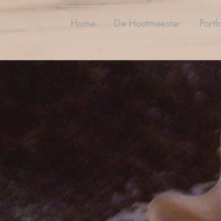
Home
De Houtmeester
Portf